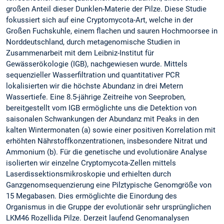
großen Anteil dieser Dunklen-Materie der Pilze. Diese Studie
fokussiert sich auf eine Cryptomycota-Art, welche in der
Großen Fuchskuhle, einem flachen und sauren Hochmoorsee in
Norddeutschland, durch metagenomische Studien in
Zusammenarbeit mit dem Leibniz-Institut für
Gewässerökologie (IGB), nachgewiesen wurde. Mittels
sequenzieller Wasserfiltration und quantitativer PCR
lokalisierten wir die höchste Abundanz in drei Metern
Wassertiefe. Eine 8.5-jährige Zeitreihe von Seeproben,
bereitgestellt vom IGB ermöglichte uns die Detektion von
saisonalen Schwankungen der Abundanz mit Peaks in den
kalten Wintermonaten (a) sowie einer positiven Korrelation mit
erhöhten Nährstoffkonzentrationen, insbesondere Nitrat und
Ammonium (b). Für die genetische und evolutionäre Analyse
isolierten wir einzelne Cryptomycota-Zellen mittels
Laserdissektionsmikroskopie und erhielten durch
Ganzgenomsequenzierung eine Pilztypische Genomgröße von
15 Megabasen. Dies ermöglichte die Einordung des
Organismus in die Gruppe der evolutionär sehr ursprünglichen
LKM46 Rozellida Pilze. Derzeit laufend Genomanalysen