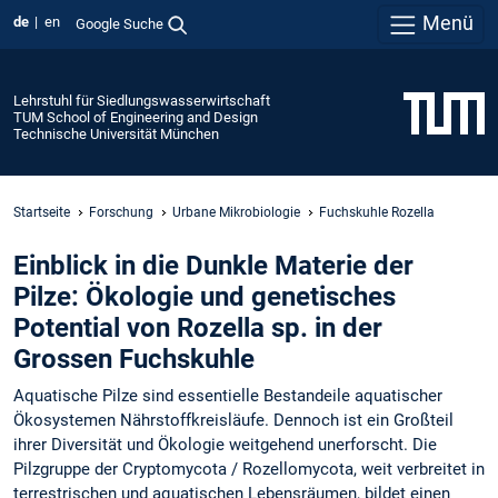
Menü
de
en
Google Suche
Lehrstuhl für Siedlungswasserwirtschaft
TUM School of Engineering and Design
Technische Universität München
Startseite
Forschung
Urbane Mikrobiologie
Fuchskuhle Rozella
Einblick in die Dunkle Materie der
Pilze: Ökologie und genetisches
Potential von Rozella sp. in der
Grossen Fuchskuhle
Aquatische Pilze sind essentielle Bestandeile aquatischer
Ökosystemen Nährstoffkreisläufe. Dennoch ist ein Großteil
ihrer Diversität und Ökologie weitgehend unerforscht. Die
Pilzgruppe der Cryptomycota / Rozellomycota, weit verbreitet in
terrestrischen und aquatischen Lebensräumen, bildet einen