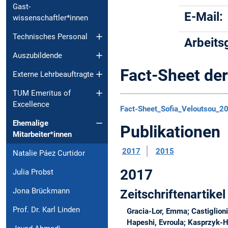
Gast-
E-Mail:
wissenschaftler*innen
Technisches Personal
Arbeits
Auszubildende
Fact-Sheet der
Externe Lehrbeauftragte
TUM Emeritus of
Excellence
Fact-Sheet_Sofia_Veloutsou_2
Ehemalige
Publikationen
Mitarbeiter*innen
2017
2015
Natalie Páez Curtidor
2017
Julia Probst
Jona Brückmann
Zeitschriftenartikel
Prof. Dr. Karl Linden
Gracia-Lor, Emma; Castiglioni,
Hapeshi, Evroula; Kasprzyk-Ho