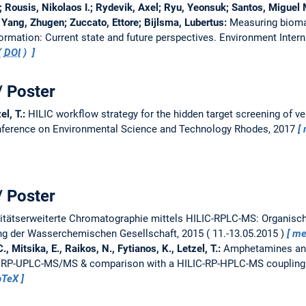
 Rousis, Nikolaos I.; Rydevik, Axel; Ryu, Yeonsuk; Santos, Miguel 
; Yang, Zhugen; Zuccato, Ettore; Bijlsma, Lubertus:
Measuring bioma
ormation: Current state and future perspectives.
Environment Intern
(
DOI
)
/ Poster
el, T.:
HILIC workflow strategy for the hidden target screening of v
onference on Environmental Science and Technology Rhodes, 2017
/ Poster
itätserweiterte Chromatographie mittels HILIC-RPLC-MS: Organisch
ng der Wasserchemischen Gesellschaft, 2015
11.-13.05.2015
me
., Mitsika, E., Raikos, N., Fytianos, K., Letzel, T.:
Amphetamines and
ng RP-UPLC-MS/MS & comparison with a HILIC-RP-HPLC-MS coupling
bTeX