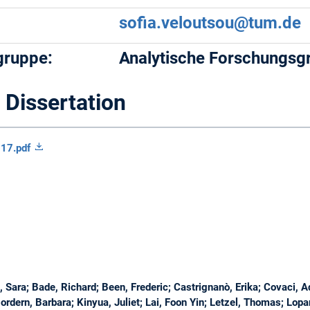
sofia.veloutsou@tum.de
gruppe:
Analytische Forschungsg
 Dissertation
017.pdf
 Sara; Bade, Richard; Been, Frederic; Castrignanò, Erika; Covaci, Ad
rdern, Barbara; Kinyua, Juliet; Lai, Foon Yin; Letzel, Thomas; Lopa