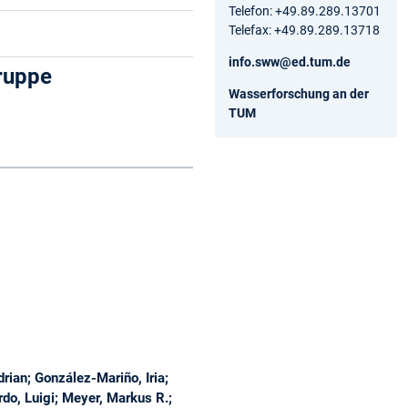
Telefon: +49.89.289.13701
Telefax: +49.89.289.13718
info.sww@ed.tum.de
ruppe
Wasserforschung an der
TUM
rian; González-Mariño, Iria;
rdo, Luigi; Meyer, Markus R.;