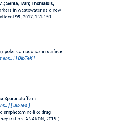
M.; Senta, Ivan; Thomaidis,
rkers in wastewater as a new
ational
99
, 2017, 131-150
ery polar compounds in surface
mehr…
BibTeX
e Spurenstoffe in
hr…
BibTeX
 amphetamine-like drug
 separation.
ANAKON, 2015