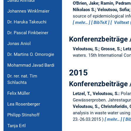
Javad Ahmadi
O'Brien, Jake; Ramin, Pedram;
Nikolaos S.; Veloutsou, Sofia
Johannes Winklmaier
source of epidemiological inf
Dr. Haruka Takeuchi
mehr…
BibTeX
Volltext 
Dr. Pascal Finkbeiner
Konferenzbeiträge 
Jonas Aniol
Veloutsou, S.; Grosse, S.; Letz
Dr. Martins O. Omorogie
waters.
15th International C
Mohammad Javad Bardi
2015
Dr. rer. nat. Tim
Schlachta
Konferenzbeiträge 
Felix Müller
Letzel, T., Veloutsou, S.:
Polar
Gewässerproben.
Jahrestagu
Lea Rosenberger
Veloutsou, S., Christoforidis, C
analysis in waste water usi
Philipp Stinshoff
23.-26.03.2015
mehr…
Bi
Tanja Ertl