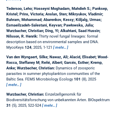
Tedersoo, Leho; Hosseyni Moghadam, Mahdieh S.; Panksep,
Kristel; Prins, Victoria; Anslan, Sten; Mikryukov, Vladimir;
Bahram, Mohammad; Abarenkov, Kessy; Kõljalg, Urmas;
Esmaeilzadeh-Salestani, Keyvan; Pawłowska, Julia;
Wurzbacher, Christian; Ding, Yi; Alkahtani, Saad Hussin;
Nilsson, R. Henrik:
Thirty novel fungal lineages: formal
description based on environmental samples and DNA.
MycoKeys
124
, 2025, 1-121
mehr…
Van den Wyngaert, Silke; Nawaz, Ali; Alacid, Elisabet; Wood-
Rocca, Steffaney M; Reñé, Albert; Garcés, Esther; Kremp,
Anke; Wurzbacher, Christian:
Dynamics of zoosporic
parasites in summer phytoplankton communities of the
Baltic Sea.
FEMS Microbiology Ecology
101
(8), 2025
mehr…
Wurzbacher, Christian:
Einzelzellgenomik für
Biodiversitätsforschung von unbekannten Arten.
BIOspektrum
31
(5), 2025, 522-524
mehr…