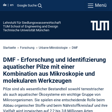
Menü
de
en
Google Suche
Lehrstuhl für Siedlungswasserwirtschaft
TUM School of Engineering and Design
Technische Universität München
Startseite
Forschung
Urbane Mikrobiologie
DMF
DMF - Erforschung und Identifizierung
aquatischer Pilze mit einer
Kombination aus Mikroskopie und
molekularen Werkzeugen
Pilze sind als wesentlicher Bestandteil sowohl terrestrischer
als auch aquatischer Ökosysteme ein wichtige Gruppe von
Mikroorganismen. Sie spielen eine entscheidende Rolle beim
Abbau organischer Stoffe und beim Nährstoffkreislauf und ihre
Vielfalt wird inzwischen auf 2,2 bis 3,8 Millionen Arten