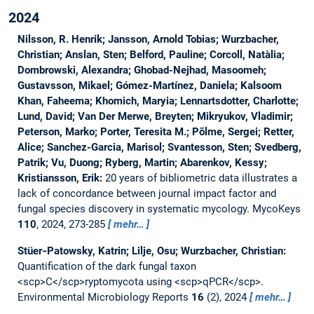
2024
Nilsson, R. Henrik; Jansson, Arnold Tobias; Wurzbacher,
Christian; Anslan, Sten; Belford, Pauline; Corcoll, Natàlia;
Dombrowski, Alexandra; Ghobad-Nejhad, Masoomeh;
Gustavsson, Mikael; Gómez-Martínez, Daniela; Kalsoom
Khan, Faheema; Khomich, Maryia; Lennartsdotter, Charlotte;
Lund, David; Van Der Merwe, Breyten; Mikryukov, Vladimir;
Peterson, Marko; Porter, Teresita M.; Põlme, Sergei; Retter,
Alice; Sanchez-Garcia, Marisol; Svantesson, Sten; Svedberg,
Patrik; Vu, Duong; Ryberg, Martin; Abarenkov, Kessy;
Kristiansson, Erik:
20 years of bibliometric data illustrates a
lack of concordance between journal impact factor and
fungal species discovery in systematic mycology.
MycoKeys
110
, 2024, 273-285
mehr…
Stüer‐Patowsky, Katrin; Lilje, Osu; Wurzbacher, Christian:
Quantification of the dark fungal taxon
<scp>C</scp>ryptomycota using <scp>qPCR</scp>.
Environmental Microbiology Reports
16
(2), 2024
mehr…