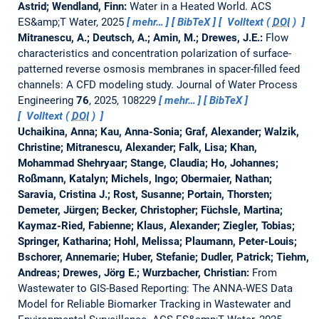
Astrid; Wendland, Finn:
Water in a Heated World.
ACS
ES&amp;T Water, 2025
mehr…
BibTeX
Volltext (
DOI
)
Mitranescu, A.; Deutsch, A.; Amin, M.; Drewes, J.E.:
Flow
characteristics and concentration polarization of surface-
patterned reverse osmosis membranes in spacer-filled feed
channels: A CFD modeling study.
Journal of Water Process
Engineering
76
, 2025, 108229
mehr…
BibTeX
Volltext (
DOI
)
Uchaikina, Anna; Kau, Anna-Sonia; Graf, Alexander; Walzik,
Christine; Mitranescu, Alexander; Falk, Lisa; Khan,
Mohammad Shehryaar; Stange, Claudia; Ho, Johannes;
Roßmann, Katalyn; Michels, Ingo; Obermaier, Nathan;
Saravia, Cristina J.; Rost, Susanne; Portain, Thorsten;
Demeter, Jürgen; Becker, Christopher; Füchsle, Martina;
Kaymaz-Ried, Fabienne; Klaus, Alexander; Ziegler, Tobias;
Springer, Katharina; Hohl, Melissa; Plaumann, Peter-Louis;
Bschorer, Annemarie; Huber, Stefanie; Dudler, Patrick; Tiehm,
Andreas; Drewes, Jörg E.; Wurzbacher, Christian:
From
Wastewater to GIS-Based Reporting: The ANNA-WES Data
Model for Reliable Biomarker Tracking in Wastewater and