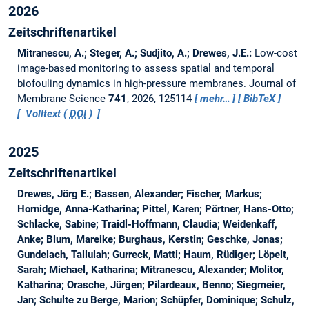
2026
Zeitschriftenartikel
Mitranescu, A.; Steger, A.; Sudjito, A.; Drewes, J.E.:
Low-cost
image-based monitoring to assess spatial and temporal
biofouling dynamics in high-pressure membranes.
Journal of
Membrane Science
741
, 2026, 125114
mehr…
BibTeX
Volltext (
DOI
)
2025
Zeitschriftenartikel
Drewes, Jörg E.; Bassen, Alexander; Fischer, Markus;
Hornidge, Anna-Katharina; Pittel, Karen; Pörtner, Hans-Otto;
Schlacke, Sabine; Traidl-Hoffmann, Claudia; Weidenkaff,
Anke; Blum, Mareike; Burghaus, Kerstin; Geschke, Jonas;
Gundelach, Tallulah; Gurreck, Matti; Haum, Rüdiger; Löpelt,
Sarah; Michael, Katharina; Mitranescu, Alexander; Molitor,
Katharina; Orasche, Jürgen; Pilardeaux, Benno; Siegmeier,
Jan; Schulte zu Berge, Marion; Schüpfer, Dominique; Schulz,