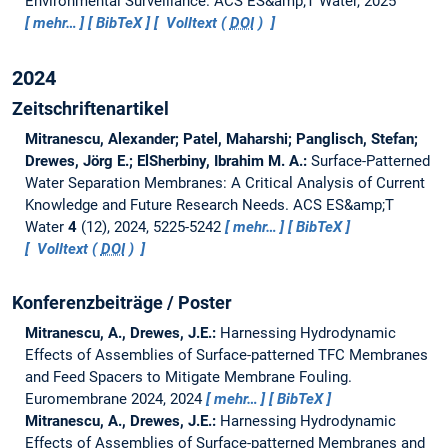
Environmental Surveillance.
ACS ES&amp;T Water, 2025
mehr…
BibTeX
Volltext (
DOI
)
2024
Zeitschriftenartikel
Mitranescu, Alexander; Patel, Maharshi; Panglisch, Stefan;
Drewes, Jörg E.; ElSherbiny, Ibrahim M. A.:
Surface-Patterned
Water Separation Membranes: A Critical Analysis of Current
Knowledge and Future Research Needs.
ACS ES&amp;T
Water
4
(12), 2024, 5225-5242
mehr…
BibTeX
Volltext (
DOI
)
Konferenzbeiträge / Poster
Mitranescu, A., Drewes, J.E.:
Harnessing Hydrodynamic
Effects of Assemblies of Surface-patterned TFC Membranes
and Feed Spacers to Mitigate Membrane Fouling.
Euromembrane 2024, 2024
mehr…
BibTeX
Mitranescu, A., Drewes, J.E.:
Harnessing Hydrodynamic
Effects of Assemblies of Surface-patterned Membranes and