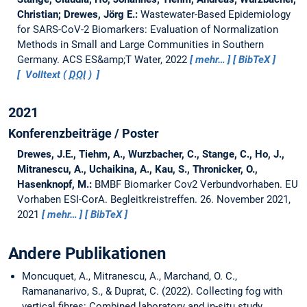
Christian; Drewes, Jörg E.:
Wastewater-Based Epidemiology
for SARS-CoV-2 Biomarkers: Evaluation of Normalization
Methods in Small and Large Communities in Southern
Germany.
ACS ES&amp;T Water, 2022
mehr…
BibTeX
Volltext (
DOI
)
2021
Konferenzbeiträge / Poster
Drewes, J.E., Tiehm, A., Wurzbacher, C., Stange, C., Ho, J.,
Mitranescu, A., Uchaikina, A., Kau, S., Thronicker, O.,
Hasenknopf, M.:
BMBF Biomarker Cov2 Verbundvorhaben. EU
Vorhaben ESI-CorA.
Begleitkreistreffen. 26. November 2021,
2021
mehr…
BibTeX
Andere Publikationen
Moncuquet, A., Mitranescu, A., Marchand, O. C.,
Ramananarivo, S., & Duprat, C. (2022). Collecting fog with
vertical fibres: Combined laboratory and in-situ study.