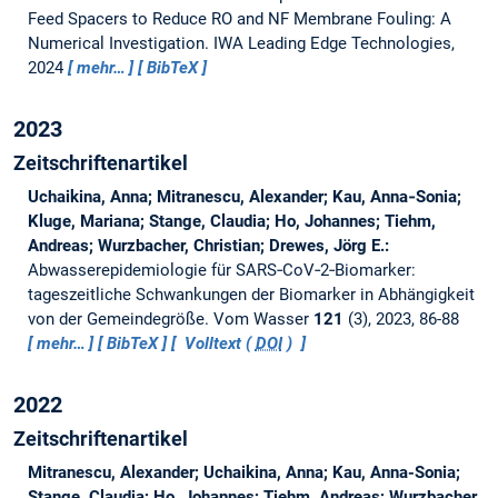
Feed Spacers to Reduce RO and NF Membrane Fouling: A
Numerical Investigation.
IWA Leading Edge Technologies,
2024
mehr…
BibTeX
2023
Zeitschriftenartikel
Uchaikina, Anna; Mitranescu, Alexander; Kau, Anna‐Sonia;
Kluge, Mariana; Stange, Claudia; Ho, Johannes; Tiehm,
Andreas; Wurzbacher, Christian; Drewes, Jörg E.:
Abwasserepidemiologie für SARS‐CoV‐2‐Biomarker:
tageszeitliche Schwankungen der Biomarker in Abhängigkeit
von der Gemeindegröße.
Vom Wasser
121
(3), 2023, 86-88
mehr…
BibTeX
Volltext (
DOI
)
2022
Zeitschriftenartikel
Mitranescu, Alexander; Uchaikina, Anna; Kau, Anna-Sonia;
Stange, Claudia; Ho, Johannes; Tiehm, Andreas; Wurzbacher,