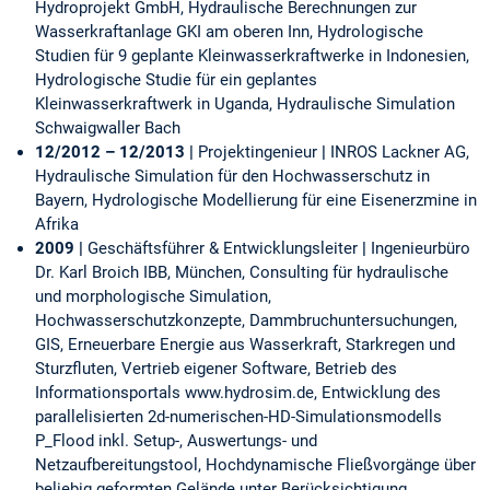
Hydroprojekt GmbH, Hydraulische Berechnungen zur
Wasserkraftanlage GKI am oberen Inn, Hydrologische
Studien für 9 geplante Kleinwasserkraftwerke in Indonesien,
Hydrologische Studie für ein geplantes
Kleinwasserkraftwerk in Uganda, Hydraulische Simulation
Schwaigwaller Bach
12/2012 – 12/2013 |
Projektingenieur
|
INROS Lackner AG,
Hydraulische Simulation für den Hochwasserschutz in
Bayern, Hydrologische Modellierung für eine Eisenerzmine in
Afrika
2009 |
Geschäftsführer & Entwicklungsleiter
|
Ingenieurbüro
Dr. Karl Broich IBB, München, Consulting für hydraulische
und morphologische Simulation,
Hochwasserschutzkonzepte, Dammbruchuntersuchungen,
GIS, Erneuerbare Energie aus Wasserkraft, Starkregen und
Sturzfluten, Vertrieb eigener Software, Betrieb des
Informationsportals www.hydrosim.de, Entwicklung des
parallelisierten 2d-numerischen-HD-Simulationsmodells
P_Flood inkl. Setup-, Auswertungs- und
Netzaufbereitungstool, Hochdynamische Fließvorgänge über
beliebig geformten Gelände unter Berücksichtigung