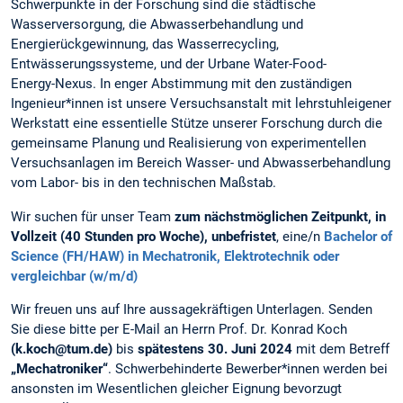
Schwerpunkte in der Forschung sind die städtische
Wasserversorgung, die Abwasserbehandlung und
Energierückgewinnung, das Wasserrecycling,
Entwässerungssysteme, und der Urbane Water-Food-
Energy-Nexus. In enger Abstimmung mit den zuständigen
Ingenieur*innen ist unsere Versuchsanstalt mit lehrstuhleigener
Werkstatt eine essentielle Stütze unserer Forschung durch die
gemeinsame Planung und Realisierung von experimentellen
Versuchsanlagen im Bereich Wasser- und Abwasserbehandlung
vom Labor- bis in den technischen Maßstab.
Wir suchen für unser Team
zum nächstmöglichen Zeitpunkt, in
Vollzeit (40 Stunden pro Woche), unbefristet
, eine/n
Bachelor of
Science (FH/HAW) in Mechatronik, Elektrotechnik oder
vergleichbar (w/m/d)
Wir freuen uns auf Ihre aussagekräftigen Unterlagen. Senden
Sie diese bitte per E-Mail an Herrn Prof. Dr. Konrad Koch
(k.koch@tum.de)
bis
spätestens 30. Juni 2024
mit dem Betreff
„Mechatroniker“
. Schwerbehinderte Bewerber*innen werden bei
ansonsten im Wesentlichen gleicher Eignung bevorzugt